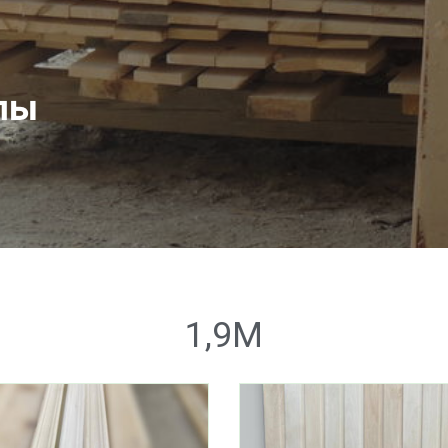
пы
1,9М